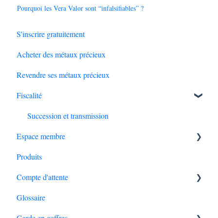
Pourquoi les Vera Valor sont “infalsifiables” ?
S'inscrire gratuitement
Acheter des métaux précieux
Revendre ses métaux précieux
Fiscalité
Succession et transmission
Espace membre
Produits
Modifications du compte
Compte d'attente
Problème de connexion
Glossaire
Actions possibles
Créditer le compte d'attente
Garde en coffres
Sécurité du compte
Définitions