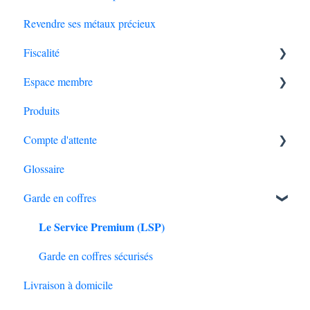
Revendre ses métaux précieux
Fiscalité
Espace membre
Succession et transmission
Produits
Modifications du compte
Compte d'attente
Problème de connexion
Glossaire
Actions possibles
Créditer le compte d'attente
Garde en coffres
Sécurité du compte
Définitions
Le Service Premium (LSP)
Garde en coffres sécurisés
Livraison à domicile