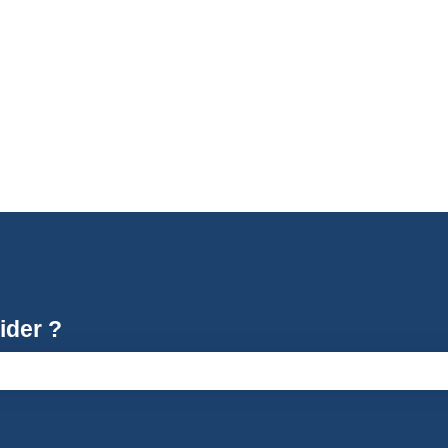
ider ?
e recherche est vide.